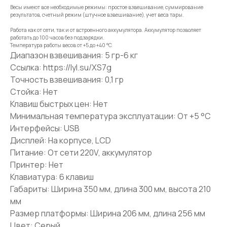
Весы имеют все необходимые режимы: простое взвешивание, суммирование
результатов, счетный режим (штучное взвешивание), учет веса тары.
Работа как от сети, так и от встроенного аккумулятора. Аккумулятор позволяет
работать до 100 часов без подзарядки.
Температура работы весов от +5 до +40 °C
Диапазон взвешивания: 5 гр-6 кг
Ссылка: https://lyl.su/XS7g
Точность взвешивания: 0,1 гр
Стойка: Нет
Клавиш быстрых цен: Нет
Минимальная температура эксплуатации: От +5 °C
Интерфейсы: USB
Дисплей: На корпусе, LCD
Питание: От сети 220V, аккумулятор
Принтер: Нет
Клавиатура: 6 клавиш
Габариты: Ширина 350 мм, длина 300 мм, высота 210
мм
Размер платформы: Ширина 206 мм, длина 256 мм
Цвет: Серый