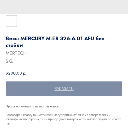
Весы MERCURY M-ER 326-6.01 AFU без
стойки
MERTECH
SKU:
9200,00
р.
ЗАКАЗАТЬ
Простые и компактные торговые весы.
Благодаря II классу точности весы могут применяться как в лабораториях и
ювелирных мастерских, так и при продаже товаров, в том числе специй, элитного
чая.