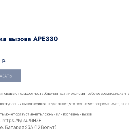
ка вызова АРЕ330
0
р.
КАЗАТЬ
и повышают комфортность общения гостя и экономят рабочее время официанта
поступления вызова официант уже знает, что гость хочет попросить счет, а н
сть может сразу отменить ложный или поспешный вызов.
 https://lyl.su/BHZF
е: Батарея 23А (12 Вольт)