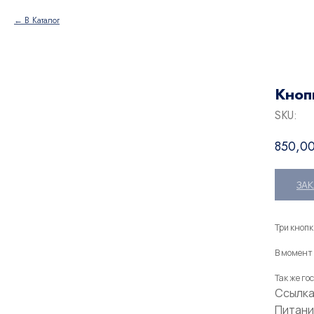
В Каталог
Кноп
SKU:
850,0
ЗА
Три кнопк
В момент 
Так же го
Ссылка:
Питани