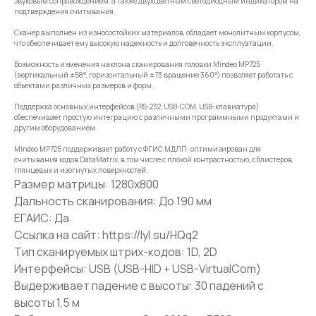
звуковым сопровождением, а также двухцветным светодиодным индикатором на
подтверждения считывания.
Сканер выполнен из износостойких материалов, обладает монолитным корпусом,
что обеспечивает ему высокую надежность и долговечность эксплуатации.
Возможность изменения наклона сканирования головки Mindeo MP725
(вертикальный ±58°, горизонтальный ±73 вращение 360°) позволяет работать с
объектами различных размеров и форм.
Поддержка основных интерфейсов (RS-232, USB-COM, USB-клавиатура)
обеспечивает простую интеграцию с различными программными продуктами и
другим оборудованием.
Mindeo MP725 поддерживает работу с ФГИС МДЛП: оптимизирован для
считывания кодов DataMatrix, в том числе с плохой контрастностью, с блистеров,
глянцевых и изогнутых поверхностей.
Размер матрицы: 1280х800
Дальность сканирования: До 190 мм
ЕГАИС: Да
Ссылка на сайт: https://lyl.su/HQq2
Тип сканируемых штрих-кодов: 1D, 2D
Интерфейсы: USB (USB-HID + USB-VirtualCom)
Выдерживает падение с высоты: 30 падений с
высоты 1,5 м