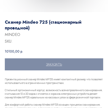
Сканер Mindeo 725 (стационарный
проводной)
MINDEO
SKU:
10100,00
р.
ЗАКАЗАТЬ
Презентационный сканер Mindeo MP725 имеет компактный размер, что позволяет
использовать его в ограниченных пространствах.
Стильный эргономичный корпус, возможность всенаправленного сканирования,
считывание 1D и 2D кодов с этикеток и экранов электронных устройств делает
сканер Mindeo MP725 идеальным на кассовых узлах в сфере розничной торговли.
Для комфортной работы сканер Mindeo MP725 оснащен прицелом сканирования,